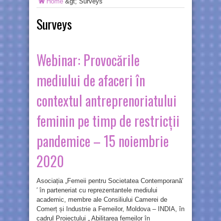
Home
&gt;
Surveys
Surveys
Webinar: Provocările
mediului de afaceri în
contextul antreprenoriatului
feminin pe timp de restricții
pandemice – 15 noiembrie
2020
Asociația „Femeii pentru Societatea Contemporană′
′ în parteneriat cu reprezentantele mediului
academic, membre ale Consiliului Camerei de
Comerț și Industrie a Femeilor, Moldova – INDIA, în
cadrul Proiectului „ Abilitarea femeilor în