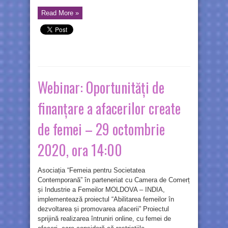
Read More »
Webinar: Oportunități de
finanțare a afacerilor create
de femei – 29 octombrie
2020, ora 14:00
Asociația “Femeia pentru Societatea
Contemporană” în parteneriat cu Camera de Comerț
și Industrie a Femeilor MOLDOVA – INDIA,
implementează proiectul “Abilitarea femeilor în
dezvoltarea și promovarea afacerii” Proiectul
sprijină realizarea întruniri online, cu femei de