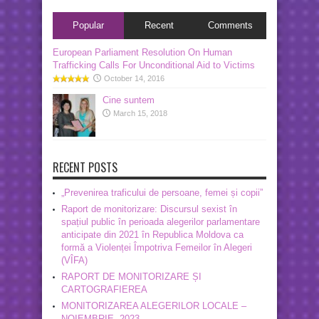
Popular
Recent
Comments
European Parliament Resolution On Human
Trafficking Calls For Unconditional Aid to Victims
October 14, 2016
Cine suntem
March 15, 2018
RECENT POSTS
„Prevenirea traficului de persoane, femei și copii”
Raport de monitorizare: Discursul sexist în
spațiul public în perioada alegerilor parlamentare
anticipate din 2021 în Republica Moldova ca
formă a Violenței Împotriva Femeilor în Alegeri
(VÎFA)
RAPORT DE MONITORIZARE ȘI
CARTOGRAFIEREA
MONITORIZAREA ALEGERILOR LOCALE –
NOIEMBRIE, 2023