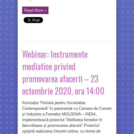
Read More »
Webinar: Instrumente
mediatice privind
promovarea afacerii – 23
octombrie 2020, ora 14:00
Asociația “Femeia pentru Societatea
Contemporană” în parteneriat cu Camera de Comerț
și Industrie a Femeilor MOLDOVA – INDIA,
implementează proiectul “Abilitarea femeilor în
dezvoltarea și promovarea afacerii” Proiectul
sprijină realizarea întruniri online, cu femei de