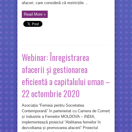
afaceri, care consideră că restricțiile ...
Read More »
Webinar: Înregistrarea
afacerii și gestionarea
eficientă a capitalului uman –
22 octombrie 2020
Asociația “Femeia pentru Societatea
Contemporană” în parteneriat cu Camera de Comerț
și Industrie a Femeilor MOLDOVA – INDIA,
implementează proiectul “Abilitarea femeilor în
dezvoltarea și promovarea afacerii” Proiectul