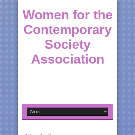
Women for the
Contemporary
Society
Association
Supporting Moldovan Women throughout the
World