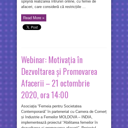
sprijină realizarea întruniri online, cu femei de
afaceri, care consideră că restricțiile ...
Read More »
Webinar: Motivația în
Dezvoltarea și Promovarea
Afacerii – 21 octombrie
2020, ora 14:00
Asociația “Femeia pentru Societatea
Contemporană” în parteneriat cu Camera de Comerț
și Industrie a Femeilor MOLDOVA – INDIA,
implementează proiectul “Abilitarea femeilor în
dezvoltarea și promovarea afacerii”. Proiectul