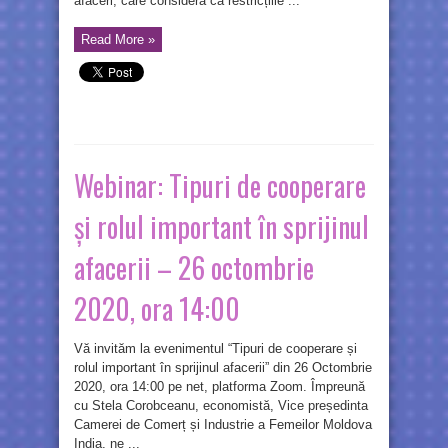
afaceri, care consideră că restricțiile ...
Read More »
Webinar: Tipuri de cooperare
și rolul important în sprijinul
afacerii – 26 octombrie
2020, ora 14:00
Vă invităm la evenimentul “Tipuri de cooperare și
rolul important în sprijinul afacerii” din 26 Octombrie
2020, ora 14:00 pe net, platforma Zoom. Împreună
cu Stela Corobceanu, economistă, Vice președinta
Camerei de Comerț și Industrie a Femeilor Moldova
India, ne ...