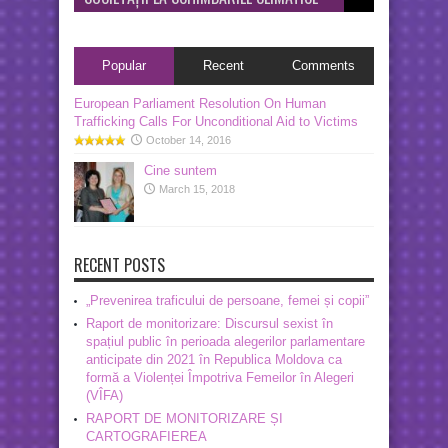
Popular
Recent
Comments
European Parliament Resolution On Human
Trafficking Calls For Unconditional Aid to Victims
October 14, 2016
Cine suntem
March 15, 2018
RECENT POSTS
„Prevenirea traficului de persoane, femei și copii”
Raport de monitorizare: Discursul sexist în
spațiul public în perioada alegerilor parlamentare
anticipate din 2021 în Republica Moldova ca
formă a Violenței Împotriva Femeilor în Alegeri
(VÎFA)
RAPORT DE MONITORIZARE ȘI
CARTOGRAFIEREA