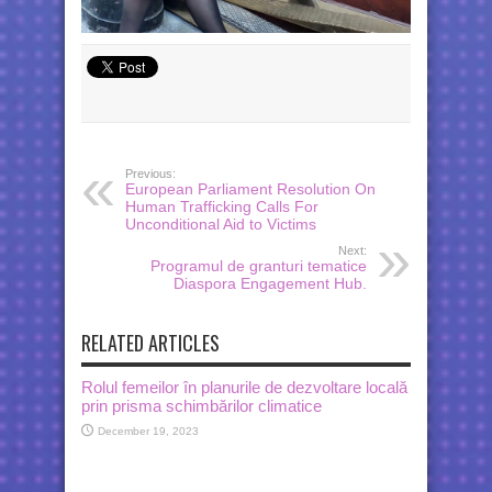
Previous:
European Parliament Resolution On
Human Trafficking Calls For
Unconditional Aid to Victims
Next:
Programul de granturi tematice
Diaspora Engagement Hub.
RELATED ARTICLES
Rolul femeilor în planurile de dezvoltare locală
prin prisma schimbărilor climatice
December 19, 2023