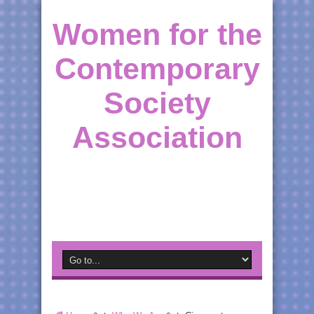
Women for the
Contemporary
Society
Association
Supporting Moldovan Women throughout the
World