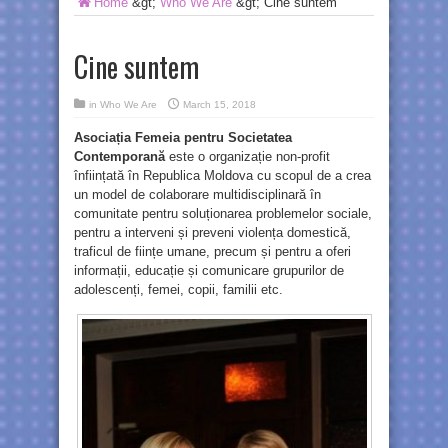
Home
&gt;
Who We Are
&gt;
Cine suntem
Cine suntem
in
Who We Are
March 15, 2018
Asociația Femeia pentru Societatea
Contemporană
este o organizație non-profit
înființată în Republica Moldova cu scopul de a crea
un model de colaborare multidisciplinară în
comunitate pentru soluționarea problemelor sociale,
pentru a interveni și preveni violența domestică,
traficul de ființe umane, precum și pentru a oferi
informații, educație și comunicare grupurilor de
adolescenți, femei, copii, familii etc.