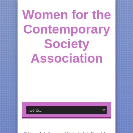
Women for the
Contemporary
Society
Association
Supporting Moldovan Women throughout the
World