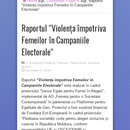
Home
&gt;
Completed Projects
&gt;
Raportul
“Violența împotriva Femeilor în Campaniile
Electorale“
Raportul “Violența împotriva
Femeilor în Campaniile
Electorale“
in
Completed Projects
,
Partners
,
Past Events
,
Success
Stories
December 4, 2019
Raportul
“Violența împotriva Femeilor în
Campaniile Electorale“
este realizat în cadrul
proiectului “Șanse Egale pentru Femei în Alegeri”,
implementat de AO „Femeia pentru o Societate
Contemporană” în parteneriat cu Platformei pentru
Egalitate de Gen. Proiectul a fost susținut financiar
de Fundația Est-Europeană în cadrul proiectului
“Pledoaria societății civile pentru alegeri incluzive și
corecte în Republica Moldova, conform
recomandărilor UE și OSCE/ODIHR și