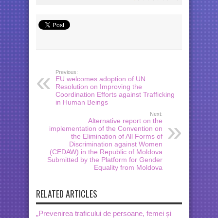
Previous:
EU welcomes adoption of UN
Resolution on Improving the
Coordination Efforts against Trafficking
in Human Beings
Next:
Alternative report on the
implementation of the Convention on
the Elimination of All Forms of
Discrimination against Women
(CEDAW) in the Republic of Moldova
Submitted by the Platform for Gender
Equality from Moldova
RELATED ARTICLES
„Prevenirea traficului de persoane, femei și