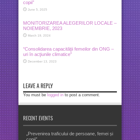
copii”
June 5, 2025
MONITORIZAREA ALEGERILOR LOCALE –
NOIEMBRIE, 2023
March 19, 2024
“Consolidarea capacităţii femeilor din ONG –
uri în acţiunile climatice”
December 13, 2023
LEAVE A REPLY
You must be
logged in
to post a comment.
RECENT EVENTS
„Prevenirea traficului de persoane, femei și
copii”